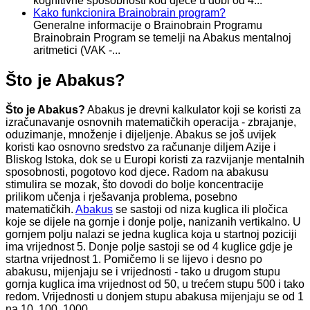
kognitivne sposobnosti kod djece u dobi od 4...
Kako funkcionira Brainobrain program?
Generalne informacije o Brainobrain Programu
Brainobrain Program se temelji na Abakus mentalnoj
aritmetici (VAK -...
Što je Abakus?
Što je Abakus?
Abakus je drevni kalkulator koji se koristi za
izračunavanje osnovnih matematičkih operacija - zbrajanje,
oduzimanje, množenje i dijeljenje. Abakus se još uvijek
koristi kao osnovno sredstvo za računanje diljem Azije i
Bliskog Istoka, dok se u Europi koristi za razvijanje mentalnih
sposobnosti, pogotovo kod djece. Radom na abakusu
stimulira se mozak, što dovodi do bolje koncentracije
prilikom učenja i rješavanja problema, posebno
matematičkih.
Abakus
se sastoji od niza kuglica ili pločica
koje se dijele na gornje i donje polje, nanizanih vertikalno. U
gornjem polju nalazi se jedna kuglica koja u startnoj poziciji
ima vrijednost 5. Donje polje sastoji se od 4 kuglice gdje je
startna vrijednost 1. Pomičemo li se lijevo i desno po
abakusu, mijenjaju se i vrijednosti - tako u drugom stupu
gornja kuglica ima vrijednost od 50, u trećem stupu 500 i tako
redom. Vrijednosti u donjem stupu abakusa mijenjaju se od 1
na 10, 100, 1000...