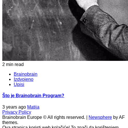
2 min read
Brainobrain
Izdvojeno
Upisi
Što je Brainobrain Program?
3 years ago
Matija
Privacy Policy
Brainobrain Europe © All rights reserved.
|
Newsphere
by AF
themes.
Ova stranica koristi web kolačiće! To znači da korištenjem