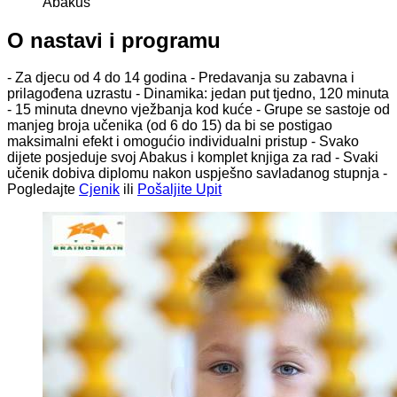
Abakus
O nastavi i programu
- Za djecu od 4 do 14 godina - Predavanja su zabavna i
prilagođena uzrastu - Dinamika: jedan put tjedno, 120 minuta
- 15 minuta dnevno vježbanja kod kuće - Grupe se sastoje od
manjeg broja učenika (od 6 do 15) da bi se postigao
maksimalni efekt i omogućio individualni pristup - Svako
dijete posjeduje svoj Abakus i komplet knjiga za rad - Svaki
učenik dobiva diplomu nakon uspješno savladanog stupnja -
Pogledajte
Cjenik
ili
Pošaljite Upit