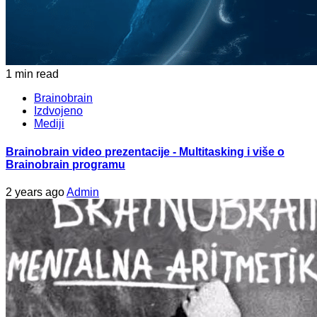
1 min read
Brainobrain
Izdvojeno
Mediji
Brainobrain video prezentacije - Multitasking i više o
Brainobrain programu
2 years ago
Admin