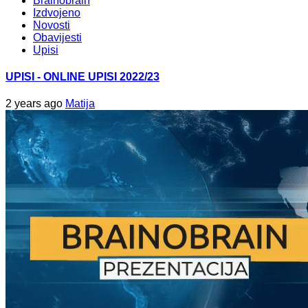
Brainobrain
Izdvojeno
Novosti
Obavijesti
Upisi
UPISI - ONLINE UPISI 2022/23
2 years ago
Matija