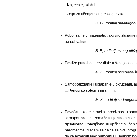
- Natjecateljski duh
- Želja za učenjem engleskog jezika
D. G., roditelj devetogod
Poboljšanje u matematici, aktivno slušanje 
ga pohvaljuju.
B. P., roditelj osmogodišn
Postiže puno bolje rezultate u školi, osobit
M. K., roditelj osmogodišn
Samopouzdanje i uklapanje u okruženju, nav
... Ponosi se sobom i mi s njim.
M. K., roditelj sedmogod
Povećana koncentracija i preciznost u obav
samopouzdanje. Pomaže u njezinom znanju,
djelotvorno. Poboljšane su vještine slušanj
predmetima. Nadam se da će se ovaj program
da će povećati moć pamćenja u svakom pog