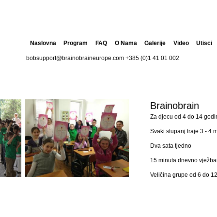
Naslovna
Program
FAQ
O Nama
Galerije
Video
Utisci
bobsupport@brainobraineurope.com
+385 (0)1 41 01 002
Brainobrain
Za djecu od 4 do 14 godi
Svaki stupanj traje 3 - 4 
Dva sata tjedno
15 minuta dnevno vježba
Veličina grupe od 6 do 12