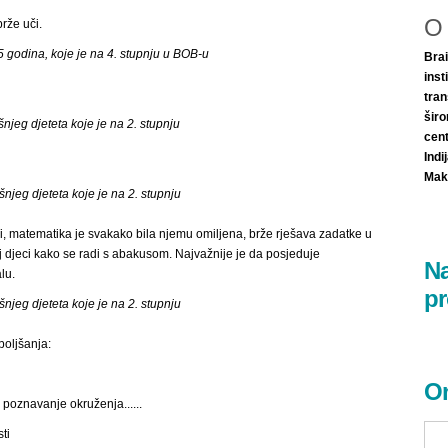
O
rže uči.
 15 godina, koje je na 4. stupnju u BOB-u
Bra
ins
tra
širo
šnjeg djeteta koje je na 2. stupnju
cen
Ind
Make
šnjeg djeteta koje je na 2. stupnju
ječi, matematika je svakako bila njemu omiljena, brže rješava zadatke u
goj djeci kako se radi s abakusom. Najvažnije je da posjeduje
Na
lu.
pr
šnjeg djeteta koje je na 2. stupnju
boljšanja:
On
poznavanje okruženja......
ti