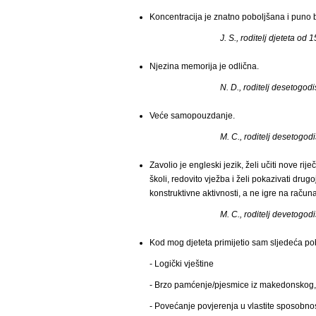
Koncentracija je znatno poboljšana i puno b
J. S., roditelj djeteta od
Njezina memorija je odlična.
N. D., roditelj desetogodi
Veće samopouzdanje.
M. С., roditelj desetogodi
Zavolio je engleski jezik, želi učiti nove ri
školi, redovito vježba i želi pokazivati dru
konstruktivne aktivnosti, a ne igre na računa
М. С., roditelj devetogodi
Kod mog djeteta primijetio sam sljedeća po
- Logički vještine
- Brzo pamćenje/pjesmice iz makedonskog, 
- Povećanje povjerenja u vlastite sposobnos