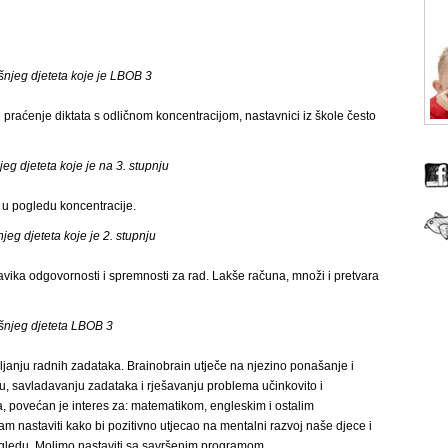
išnjeg djeteta koje je LBOB 3
i praćenje diktata s odličnom koncentracijom, nastavnici iz škole često
jeg djeteta koje je na 3. stupnju
o u pogledu koncentracije.
jeg djeteta koje je 2. stupnju
ika odgovornosti i spremnosti za rad. Lakše računa, množi i pretvara
išnjeg djeteta LBOB 3
ljanju radnih zadataka. Brainobrain utječe na njezino ponašanje i
 savladavanju zadataka i rješavanju problema učinkovito i
a, povećan je interes za: matematikom, engleskim i ostalim
 nastaviti kako bi pozitivno utjecao na mentalni razvoj naše djece i
ledu. Molimo nastaviti sa savršenim programom.