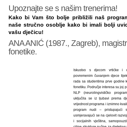
Upoznajte se s našim trenerima!
Kako bi Vam što bolje približili naš progr
naše stručno osoblje kako bi imali bolji uvi
vašu dječicu!
ANA ANIĆ (1987., Zagreb), magistric
fonetike.
Iskustvo s djecom vrtićke i o
povremenim čuvanjem djece tijek
rada sa studentima prve godine 
fonetiku. Područje interesa su joj 
NLP (neurolingvističko progra
uključila se iz ljubavi prema d
vrijednost programa i iznimno kval
program nudi – pristupajući 
usmjeravajući se na cjelovit razvo
i socijalnih vještina, samopouz
ciljne strukture nužne za djetetov