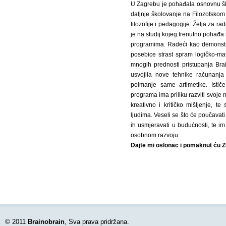
U Zagrebu je pohađala osnovnu ško
daljnje školovanje na Filozofskom 
filozofije i pedagogije. Želja za r
je na studij kojeg trenutno pohađa 
programima. Radeći kao demonstra
posebice strast spram logičko-ma
mnogih prednosti pristupanja Bra
usvojila nove tehnike računanja
poimanje same artimetike. Isti
programa ima priliku razviti svoje 
kreativno i kritičko mišljenje, t
ljudima. Veseli se što će poučavat
ih usmjeravati u budućnosti, te 
osobnom razvoju.
Dajte mi oslonac i pomaknut ću 
© 2011
Brainobrain
, Sva prava pridržana.