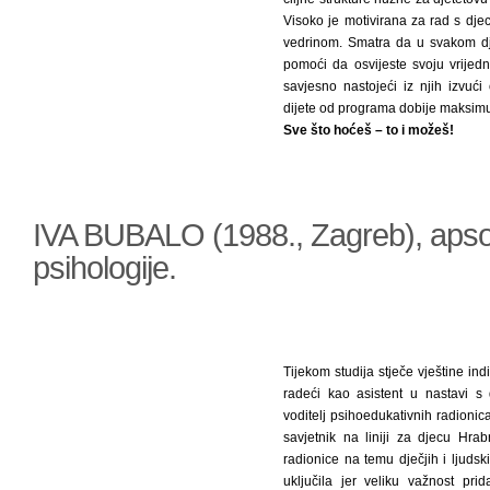
Visoko je motivirana za rad s dje
vedrinom. Smatra da u svakom dje
pomoći da osvijeste svoju vrijedno
savjesno nastojeći iz njih izvuć
dijete od programa dobije maksim
Sve što hoćeš – to i možeš!
IVA BUBALO (1988., Zagreb), apso
psihologije.
Tijekom studija stječe vještine i
radeći kao asistent u nastavi s
voditelj psihoedukativnih radioni
savjetnik na liniji za djecu Hra
radionice na temu dječjih i ljuds
uključila jer veliku važnost pr