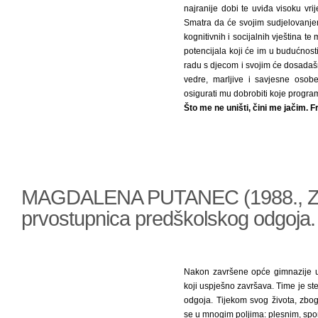
najranije dobi te uviđa visoku v
Smatra da će svojim sudjelovanjem
kognitivnih i socijalnih vještina t
potencijala koji će im u budućnosti 
radu s djecom i svojim će dosada
vedre, marljive i savjesne osobe 
osigurati mu dobrobiti koje progr
Što me ne uništi, čini me jačim. F
MAGDALENA PUTANEC (1988., Za
prvostupnica predškolskog odgoja.
Nakon završene opće gimnazije up
koji uspješno završava. Time je st
odgoja. Tijekom svog života, zbo
se u mnogim poljima: plesnim, spo