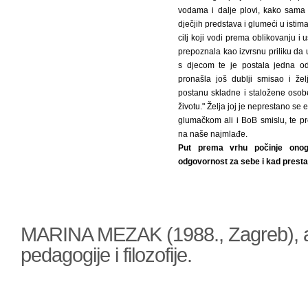
vodama i dalje plovi, kako sama 
dječjih predstava i glumeći u istima
cilj koji vodi prema oblikovanju 
prepoznala kao izvrsnu priliku da
s djecom te je postala jedna o
pronašla još dublji smisao i že
postanu skladne i staložene osob
životu." Želja joj je neprestano se
glumačkom ali i BoB smislu, te p
na naše najmlađe.
Put prema vrhu počinje ono
odgovornost za sebe i kad prestane
MARINA MEZAK (1988., Zagreb), a
pedagogije i filozofije.