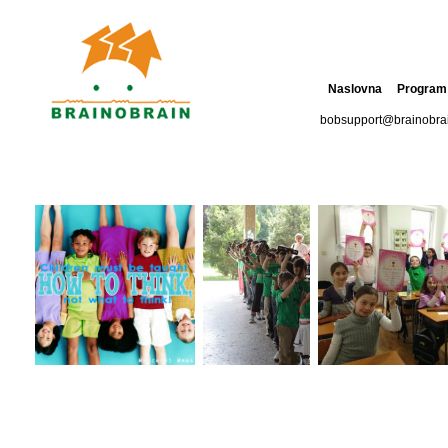
Naslovna
Program
bobsupport@brainobra