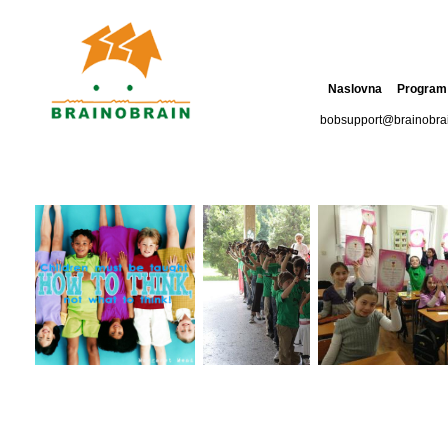
Naslovna
Program
bobsupport@brainobra