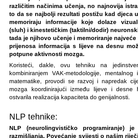
različitim načinima učenja, no najnovija istr
to da se najbolji rezultati postižu kad djeca u
memoriraju informacije koje dolaze vizual
(sluh) i kinestetičkim (taktilni/dodir) neuro
tada je njihovo učenje i memoriranje najveće i
prijenosa informacija s lijeve na desnu mo
potpune aktivnosti mozga.
Koristeći, dakle, ovu tehniku na jedinstve
kombiniranjem VAK-metodologije, mentalnog 
matematike, provodi se razvoj i napredak cije
mozga koordinirajući između lijeve i desne 
ostvarila realizacija kapaciteta do genijalnosti.
NLP tehnike:
NLP (neurolingvističko programiranje) j
razmišljanja. Povećanje svijesti o našim riječ