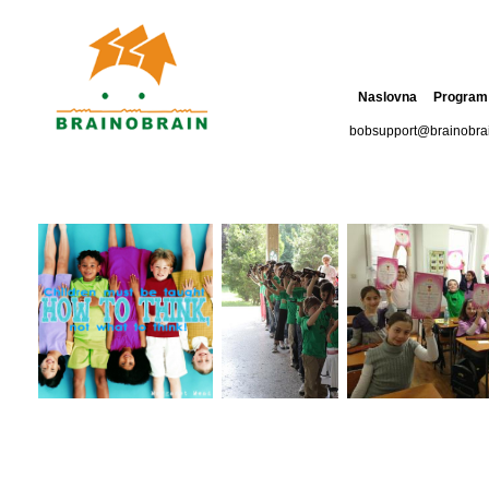
Naslovna
Program
bobsupport@brainobra