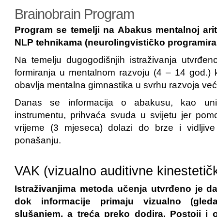
Brainobrain Program
Program se temelji na Abakus mentalnoj arit
NLP tehnikama (neurolingvističko programiran
Na temelju dugogodišnjih istraživanja utvrđen
formiranja u mentalnom razvoju (4 – 14 god.)
obavlja mentalna gimnastika u svrhu razvoja ve
Danas se informacija o abakusu, kao uni
instrumentu, prihvaća svuda u svijetu jer po
vrijeme (3 mjeseca) dolazi do brze i vidljiv
ponašanju.
VAK (vizualno auditivne kinestetič
Istraživanjima metoda učenja utvrđeno je d
dok informacije primaju vizualno (gled
slušanjem, a treća preko dodira. Postoji i 