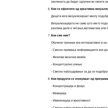
околината да бидат одлучни во своите а
Кои се ефектите од креативна визуали
Децата кога визуализираат многу подобр
Визуализацијата не само што им го подо
разлика дали е читање,математика или
Кои сме ние?
Обучени тренери кои интерактивно и на з
- Свесно примање информациите кои доа
- Физички мозочни вежби
- Концептуално учење
- Свесно набљудување за да се подобра
Кои продукти се очекуваат од програм
- Концентрација и фокус
- Меморија
- Имагинација и креативност
- Свесно набљудување,брзина и точност