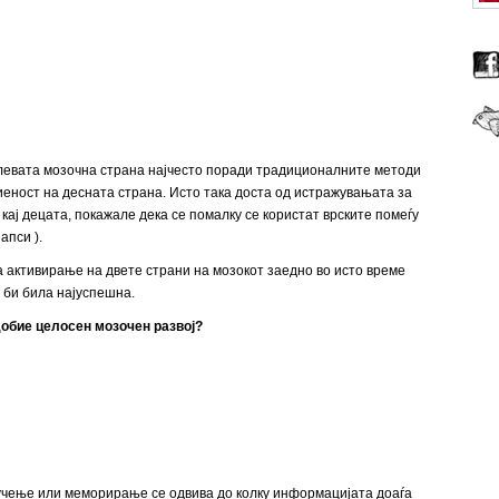
 левата мозочна страна најчесто поради традиционалните методи
иеност на десната страна. Исто така доста од истражувањата за
кај децата, покажале дека се помалку се користат врските помеѓу
апси ).
 активирање на двете страни на мозокот заедно во исто време
 би била најуспешна.
 добие целосен мозочен развој?
 учење или меморирање се одвива до колку информацијата доаѓа