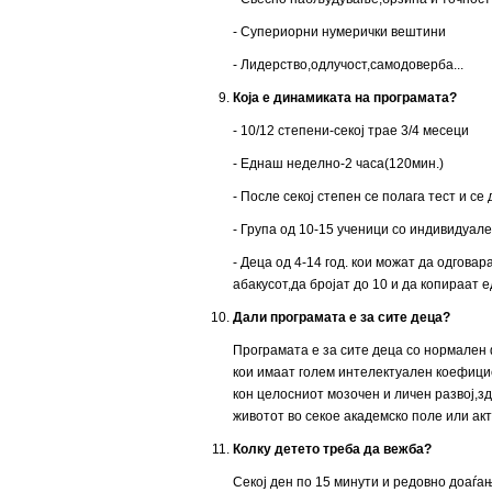
- Супериорни нумерички вештини
- Лидерство,одлучост,самодоверба...
Која е динамиката на програмата?
- 10/12 степени-секој трае 3/4 месеци
- Еднаш неделно-2 часа(120мин.)
- После секој степен се полага тест и 
- Група од 10-15 ученици со индивидуале
- Деца од 4-14 год. кои можат да одгов
абакусот,да бројат до 10 и да копираат
Дали програмата е за сите деца?
Програмата е за сите деца со нормален
кои имаат голем интелектуален коефицие
кон целосниот мозочен и личен развој,з
животот во секое академско поле или акт
Колку детето треба да вежба?
Секој ден по 15 минути и редовно доаѓањ