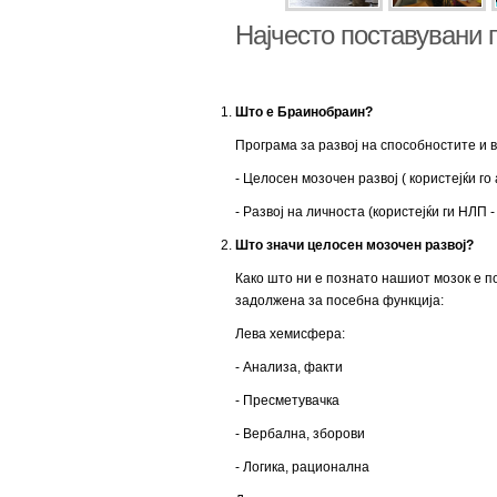
Најчесто поставувани
Што е Браинобраин?
Програма за развој на способностите и ве
- Целосен мозочен развој ( користејќи го 
- Развој на личноста (користејќи ги НЛП -
Што значи целосен мозочен развој?
Како што ни е познато нашиот мозок е п
задолжена за посебна функција:
Лева хемисфера:
- Анализа, факти
- Пресметувачка
- Вербална, зборови
- Логика, рационална