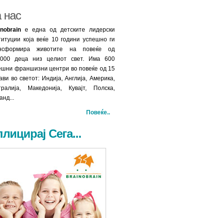
 нас
inobrain
е една од детските лидерски
титуции која веќе 10 години успешно ги
нсформира животите на повеќе од
.000 деца низ целиот свет. Има 600
ешни франшизни центри во повеќе од 15
ави во светот: Индија, Англија, Америка,
тралија, Македонија, Кувајт, Полска,
анд...
Повеќе..
лицирај Сега...