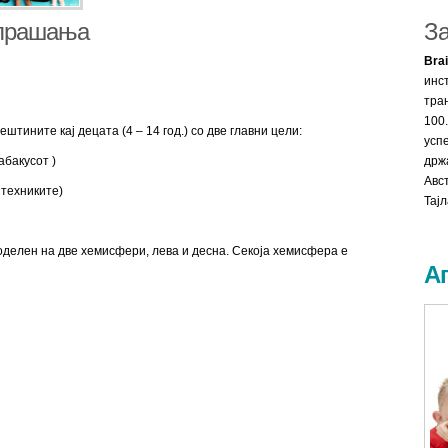
 прашања
За
Bra
инс
тра
100
штините кај децата (4 – 14 год.) со две главни цели:
усп
абакусот )
држ
Авс
 техниките)
Тајл
оделен на две хемисфери, лева и десна. Секоја хемисфера е
Ап