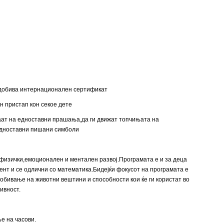
се добива интернационален сертификат
н пристап кон секое дете
араат на едноставни прашања,да ги движат топчињата на
 едноставни пишани симболи
 физички,емоционален и ментален развој.Програмата е и за деца
нт и се одлични со математика.Бидејќи фокусот на програмата е
добивање на животни вештини и способности кои ќе ги користат во
ивност.
е на часови.