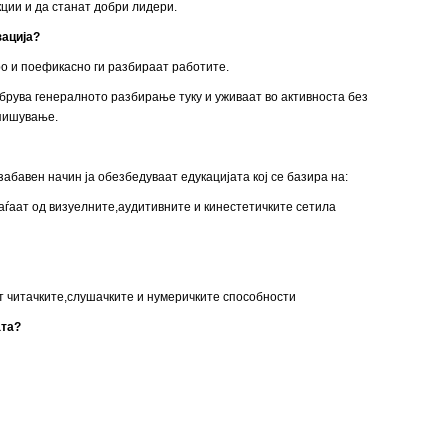
кции и да станат добри лидери.
зација?
о и поефикасно ги разбираат работите.
брува генералното разбирање туку и уживаат во активноста без
 пишување.
абавен начин ја обезбедуваат едукацијата кој се базира на:
ѓаат од визуелните,аудитивните и кинестетичките сетила
т читачките,слушачките и нумеричките способности
ата?