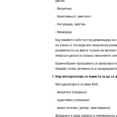
Десна:
- Визуелна
- Креативност, уметност
- Интуиција, чувства
- Меморија
Кај повеќето луѓе постои доминација на
на учење а тоа води кон нецелосна разв
развиеноста на двете страни на мозокот 
левата и десната страна ( мозочните син
Браинобраин програмата се фокусира на
бидејќи тогаш активноста и продукцијата
Која методологија се користи за да се
Методологијата се вика ВАК:
- визуелно (гледање)
- аудитивно (слушање)
- кинестетички ( допир, чувствување)
Докажано е дека најбрзо и најефикасно