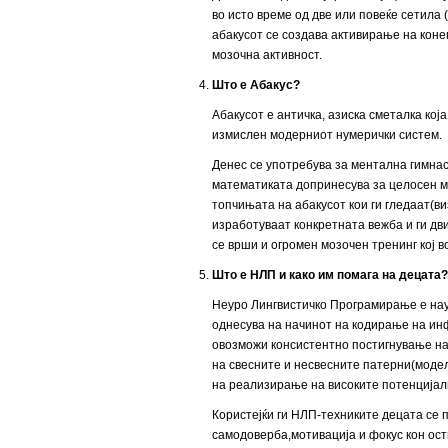
во исто време од две или повеќе сетила (
абакусот се создава активирање на коне
мозочна активност.
Што е Абакус?
Абакусот е античка, азиска сметалка кој
измислен модерниот нумерички систем.
Денес се употребува за ментална гимнас
математиката допринесува за целосен мо
топчињата на абакусот кои ги гледаат(ви
изработуваат конкретната вежба и ги дв
се врши и огромен мозочен тренинг кој в
Што е НЛП и како им помага на децата?
Неуро Лингвистичко Програмирање е нау
однесува на начинот на кодирање на ин
овозможи консистентно постигнување на
на свесните и несвесните патерни(модел
на реализирање на високите потенцијал
Користејќи ги НЛП-техниките децата се 
самодоверба,мотивација и фокус кон ост