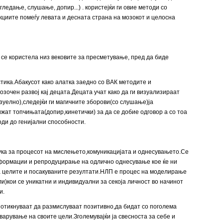
гледање, слушање, допир...) . користејќи ги овие методи со
кциите помеѓу левата и десната страна на мозокот и целосна
а се користела низ вековите за пресметување, пред да биде
тика.Абакусот како алатка заедно со ВАК методите и
зочен развој кај децата.Децата учат како да ги визуализираат
зуелно),следејќи ги магичните зборови(со слушање)ја
ижат топчињата(допир,кинетички) за да се добие одговор а со тоа
оди до генијални способности.
ка за процесот на мислењето,комуникацијата и однесувањето.Се
формации и репродуцирање на одлично однесување кое ќе ни
 целите и посакуваните резултати.НЛП е процес на моделирање
и)кои се уникатни и индивидуални за секоја личност во начинот
и.
потикнуваат да размислуваат позитивно,да бидат со поголема
варување на своите цели.Зголемувајќи ја свесноста за себе и