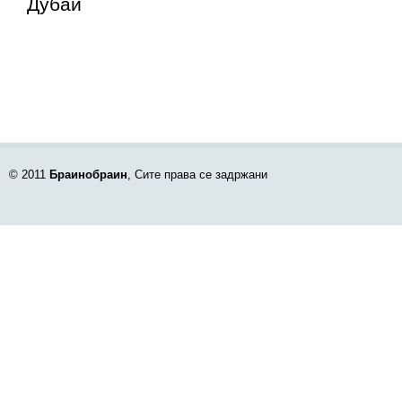
Дубаи
© 2011
Браинобраин
, Сите права се задржани