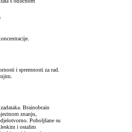
ktata s odličnom
u
koncentracije.
nosti i spremnosti za rad.
 njim.
 zadataka. Brainobrain
njezinom znanju,
 djelotvorno. Poboljšane su
gleskim i ostalim