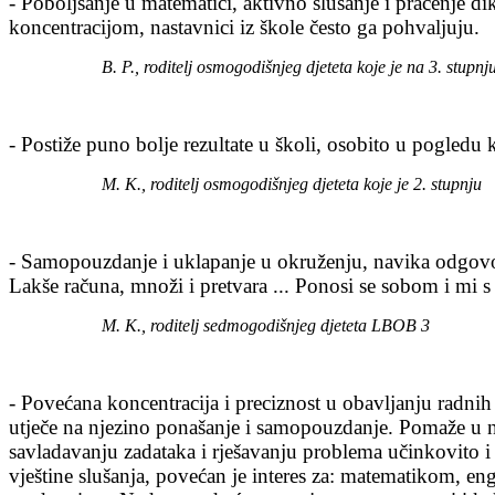
- Poboljšanje u matematici, aktivno slušanje i praćenje di
koncentracijom, nastavnici iz škole često ga pohvaljuju.
B. P., roditelj osmogodišnjeg djeteta koje je na 3. stupnj
- Postiže puno bolje rezultate u školi, osobito u pogledu 
M. K., roditelj osmogodišnjeg djeteta koje je 2. stupnju
- Samopouzdanje i uklapanje u okruženju, navika odgovor
Lakše računa, množi i pretvara ... Ponosi se sobom i mi s
M. K., roditelj sedmogodišnjeg djeteta LBOB 3
- Povećana koncentracija i preciznost u obavljanju radnih
utječe na njezino ponašanje i samopouzdanje. Pomaže u 
savladavanju zadataka i rješavanju problema učinkovito i
vještine slušanja, povećan je interes za: matematikom, en