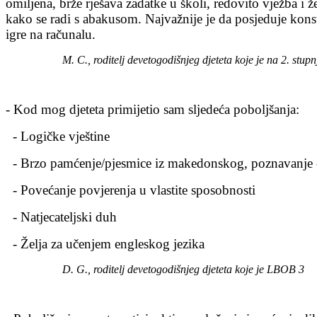
omiljena, brže rješava zadatke u školi, redovito vježba i ž
kako se radi s abakusom. Najvažnije je da posjeduje konst
igre na računalu.
М. С., roditelj devetogodišnjeg djeteta koje je na 2. stupn
- Kod mog djeteta primijetio sam sljedeća poboljšanja:
- Logičke vještine
- Brzo pamćenje/pjesmice iz makedonskog, poznavanje ok
- Povećanje povjerenja u vlastite sposobnosti
- Natjecateljski duh
- Želja za učenjem engleskog jezika
D. G., roditelj devetogodišnjeg djeteta koje je LBOB 3