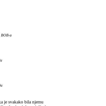
 u BOB-u
ju
ju
ika je svakako bila njemu