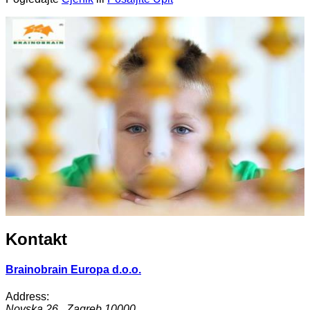
Kontakt
Brainobrain Europa d.o.o.
Address:
Novska 26
,
Zagreb
10000