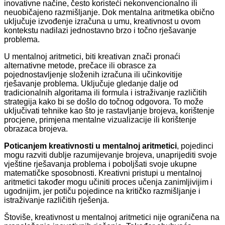
inovativne načine, često koristeći nekonvencionalno ili
neuobičajeno razmišljanje. Dok mentalna aritmetika obično
uključuje izvođenje izračuna u umu, kreativnost u ovom
kontekstu nadilazi jednostavno brzo i točno rješavanje
problema.
U
mentalnoj aritmetici, biti kreativan znači pronaći
alternativne metode, prečace ili obrasce za
pojednostavljenje složenih izračuna ili učinkovitije
rješavanje problema. Uključuje gledanje dalje od
tradicionalnih algoritama ili formula i istraživanje različitih
strategija kako bi se došlo do točnog odgovora. To može
uključivati ​​tehnike kao što je rastavljanje brojeva, korištenje
procjene, primjena mentalne vizualizacije ili korištenje
obrazaca brojeva.
Poticanjem kreativnosti u mentalnoj aritmetici
, pojedinci
mogu razviti dublje razumijevanje brojeva, unaprijediti svoje
vještine rješavanja problema i poboljšati svoje ukupne
matematičke sposobnosti. Kreativni pristupi u mentalnoj
aritmetici također mogu učiniti proces učenja zanimljivijim i
ugodnijim, jer potiču pojedince na kritičko razmišljanje i
istraživanje različitih rješenja.
Štoviše, kreativnost u mentalnoj aritmetici nije ograničena na