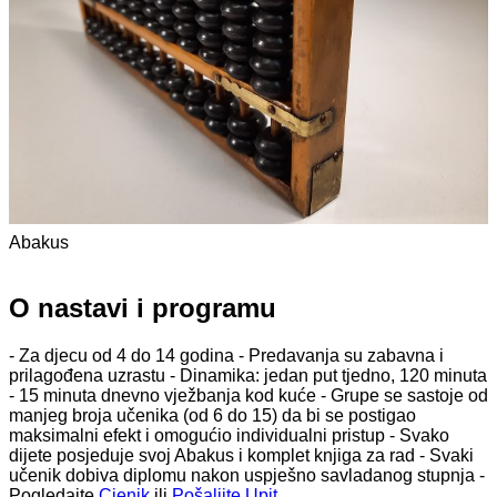
Abakus
O nastavi i programu
- Za djecu od 4 do 14 godina - Predavanja su zabavna i
prilagođena uzrastu - Dinamika: jedan put tjedno, 120 minuta
- 15 minuta dnevno vježbanja kod kuće - Grupe se sastoje od
manjeg broja učenika (od 6 do 15) da bi se postigao
maksimalni efekt i omogućio individualni pristup - Svako
dijete posjeduje svoj Abakus i komplet knjiga za rad - Svaki
učenik dobiva diplomu nakon uspješno savladanog stupnja -
Pogledajte
Cjenik
ili
Pošaljite Upit