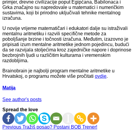
primjer, drevne civilizacije poput Egipćana, Babilonaca i
Grka značajno su napredovale u matematici i numeričkim
sustavima, koji bi prirodno uključivali tehnike mentalnog
izračuna.
U novije vrijeme matematičari i edukatori dalje su istraživali
mentalnu aritmetiku i razvili specifične metode za
poboljšanje brzine i točnosti izračuna. Međutim, izazovno je
pripisati izum mentalne aritmetike jednom pojedincu, budući
da se razvijala stoljećima kroz zajedničke napore i doprinose
bezbrojnih ljudi u različitim kulturama i vremenskim
razdobljima.
Brainobrain je najbolji program mentalne aritmetike u
Hrvatskoj, o programu možete više pročitati
ovdje
.
Matija
See author's posts
Spread the love
Continue
Previous
Tražiš posao? Postani BOB Trener!