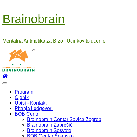
Skip
Brainobrain
to
content
Mentalna Aritmetika za Brzo i Učinkovito učenje
Primary
Menu
Program
Cjenik
Upisi - Kontakt
Pitanja i odgovori
BOB Centri
Brainobrain Centar Savica Zagreb
Brainobrain Zaprešić
Brainobrain Sesvete
BOB Centar Špansko