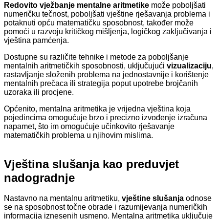
Redovito vježbanje mentalne aritmetike
može poboljšati
numeričku tečnost, poboljšati vještine rješavanja problema i
potaknuti opću matematičku sposobnost, također može
pomoći u razvoju kritičkog mišljenja, logičkog zaključivanja i
vještina pamćenja.
Dostupne su različite tehnike i metode za poboljšanje
mentalnih aritmetičkih sposobnosti, uključujući
vizualizaciju
,
rastavljanje složenih problema na jednostavnije i korištenje
mentalnih prečaca ili strategija poput upotrebe brojčanih
uzoraka ili procjene.
Općenito, mentalna aritmetika je vrijedna vještina koja
pojedincima omogućuje brzo i precizno izvođenje izračuna
napamet, što im omogućuje učinkovito rješavanje
matematičkih problema u njihovim mislima.
Vještina slušanja kao preduvjet
nadogradnje
Nastavno na mentalnu aritmetiku,
vještine slušanja
odnose
se na sposobnost točne obrade i razumijevanja numeričkih
informacija iznesenih usmeno. Mentalna aritmetika uključuje