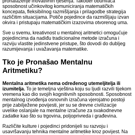
pronalaženje inovativnih rješenja. Također obuhvaća
sposobnost učinkovitog komuniciranja matematičkih
koncepata, fleksibilnog razmišljanja i prilagodbe strategija
različitim situacijama. Potiče pojedince da razmišljaju izvan
okvira i pristupaju matematičkim izazovima otvorenog uma.
Sve u svemu, kreativnost u mentalnoj aritmetici omogućuje
pojedincima da nadiđu tradicionalne metode izračuna i
razviju vlastite jedinstvene pristupe, što dovodi do dubljeg
razumijevanja i uvažavanja matematike.
Tko je Pronašao Mentalnu
Aritmetiku?
Mentalna aritmetika nema određenog utemeljitelja ili
izumitelja.
To je temeljna vještina koju su ljudi razvili tijekom
vremena kao dio svojih kognitivnih sposobnosti. Sposobnost
mentalnog izvođenja osnovnih izračuna vjerojatno postoji
prije zabilježene povijesti, jer su se drevne civilizacije
uvelike oslanjale na mentalne izračune za svakodnevne
zadatke kao što su trgovina, poljoprivreda i građevina.
Različite kulture i pojedinci pridonijeli su razvoju i
usavršavanju tehnika mentalne aritmetike kroz povijest. Na