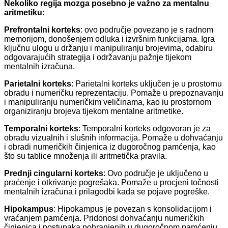
Nekoliko regija mozga posebno je važno za mentalnu
aritmetiku:
Prefrontalni korteks
: ovo područje povezano je s radnom
memorijom, donošenjem odluka i izvršnim funkcijama. Igra
ključnu ulogu u držanju i manipuliranju brojevima, odabiru
odgovarajućih strategija i održavanju pažnje tijekom
mentalnih izračuna.
Parietalni korteks
: Parietalni korteks uključen je u prostornu
obradu i numeričku reprezentaciju. Pomaže u prepoznavanju
i manipuliranju numeričkim veličinama, kao iu prostornom
organiziranju brojeva tijekom mentalne aritmetike.
Temporalni korteks
: Temporalni korteks odgovoran je za
obradu vizualnih i slušnih informacija. Pomaže u dohvaćanju
i obradi numeričkih činjenica iz dugoročnog pamćenja, kao
što su tablice množenja ili aritmetička pravila.
Prednji cingularni korteks
: Ovo područje je uključeno u
praćenje i otkrivanje pogrešaka. Pomaže u procjeni točnosti
mentalnih izračuna i prilagodbi kada se pojave pogreške.
Hipokampus
: Hipokampus je povezan s konsolidacijom i
vraćanjem pamćenja. Pridonosi dohvaćanju numeričkih
činjenica i postupaka pohranjenih u dugoročnom pamćenju