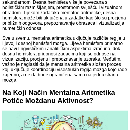
sekundarnom. Desna hemisfera više je povezana s
holističkim razmišljanjem, prostornom sviješću i vizualnom
obradom. Tijekom zadataka mentalne aritmetike, desna
hemisfera može biti uključena u zadatke kao što su procjena
približnih odgovora, prepoznavanje obrazaca i vizualizacija
numeričkih odnosa.
Sve u svemu, mentalna aritmetika uključuje različite regije u
lijevoj i desnoj hemisferi mozga. Lijeva hemisfera primarno
se bavi lingvističkim i analitičkim aspektima izračuna, dok
desna hemisfera pridonosi zadacima koji se odnose na
vizualizaciju, procjenu i prepoznavanje uzoraka. Međutim,
važno je naglasiti da je mentalna aritmetika složen proces
koji uključuje koordinaciju višestrukih regija mozga koje rade
zajedno, a ne da bude ograničena samo na jednu stranu
mozga.
Na Koji Način Mentalna Aritmetika
Potiče Moždanu Aktivnost?