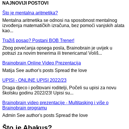
Reading
NAJNOVIJI POSTOVI
Što je mentalna aritmetika?
Mentalna aritmetika se odnosi na sposobnost mentalnog
izvođenja matematičkih izračuna, bez pomoći vanjskih alata
kao...
Tražiš posao? Postani BOB Trener!
Zbog povećanja opsega posla, Brainobrain je uvijek u
potrazi za novim trenerima ili trenericama! Voliš...
Brainobrain Online Video Prezentacija
Matija See author's posts Spread the love
UPISI - ONLINE UPISI 2022/23
Draga djeco i poštovani roditelji, Počeli su upisi za novu
školsku godinu 2022/23! Upisi su...
Brainobrain video prezentacije - Multitasking i više o
Brainobrain programu
Admin See author's posts Spread the love
Što je Abakus?