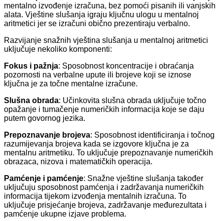
mentalno izvođenje izračuna, bez pomoći pisanih ili vanjskih
alata. Vještine slušanja igraju ključnu ulogu u mentalnoj
aritmetici jer se izračuni obično prezentiraju verbalno.
Razvijanje snažnih vještina slušanja u mentalnoj aritmetici
uključuje nekoliko
komponenti:
Fokus i pažnja
: Sposobnost koncentracije i obraćanja
pozornosti na verbalne upute ili brojeve koji se iznose
ključna je za točne mentalne izračune.
Slušna obrada
: Učinkovita slušna obrada uključuje točno
opažanje i tumačenje numeričkih informacija koje se daju
putem govornog jezika.
Prepoznavanje brojeva
: Sposobnost identificiranja i točnog
razumijevanja brojeva kada se izgovore ključna je za
mentalnu aritmetiku. To uključuje prepoznavanje numeričkih
obrazaca, nizova i matematičkih operacija.
Pamćenje i pamćenje
: Snažne vještine slušanja također
uključuju sposobnost pamćenja i zadržavanja numeričkih
informacija tijekom izvođenja mentalnih izračuna. To
uključuje prisjećanje brojeva, zadržavanje međurezultata i
pamćenje ukupne izjave problema.