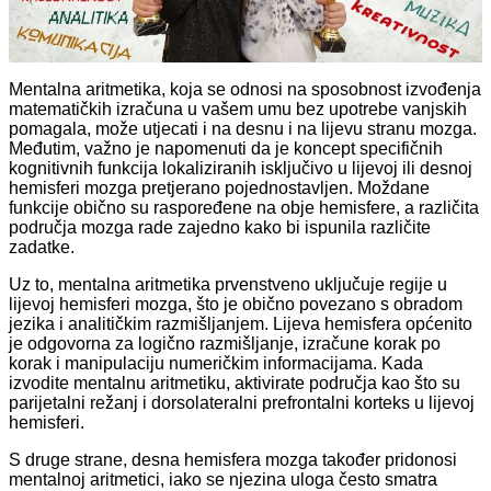
Mentalna aritmetika, koja se odnosi na sposobnost izvođenja
matematičkih izračuna u vašem umu bez upotrebe vanjskih
pomagala, može utjecati i na desnu i na lijevu stranu mozga.
Međutim, važno je napomenuti da je koncept specifičnih
kognitivnih funkcija lokaliziranih isključivo u lijevoj ili desnoj
hemisferi mozga pretjerano pojednostavljen. Moždane
funkcije obično su raspoređene na
obje hemisfere, a različita
područja mozga rade zajedno kako bi ispunila različite
zadatke.
Uz to, mentalna aritmetika prvenstveno uključuje regije u
lijevoj hemisferi mozga, što je obično povezano s obradom
jezika i analitičkim razmišljanjem. Lijeva hemisfera općenito
je odgovorna za logično razmišljanje, izračune korak po
korak i manipulaciju numeričkim informacijama. Kada
izvodite mentalnu aritmetiku, aktivirate područja kao što su
parijetalni režanj i dorsolateralni prefrontalni korteks u lijevoj
hemisferi.
S druge strane, desna hemisfera mozga također pridonosi
mentalnoj aritmetici, iako se njezina uloga često smatra