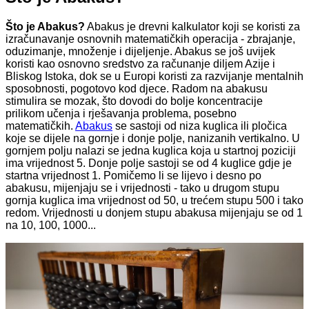
Što je Abakus?
Abakus je drevni kalkulator koji se koristi za
izračunavanje osnovnih matematičkih operacija - zbrajanje,
oduzimanje, množenje i dijeljenje. Abakus se još uvijek
koristi kao osnovno sredstvo za računanje diljem Azije i
Bliskog Istoka, dok se u Europi koristi za razvijanje mentalnih
sposobnosti, pogotovo kod djece. Radom na abakusu
stimulira se mozak, što dovodi do bolje koncentracije
prilikom učenja i rješavanja problema, posebno
matematičkih.
Abakus
se sastoji od niza kuglica ili pločica
koje se dijele na gornje i donje polje, nanizanih vertikalno. U
gornjem polju nalazi se jedna kuglica koja u startnoj poziciji
ima vrijednost 5. Donje polje sastoji se od 4 kuglice gdje je
startna vrijednost 1. Pomičemo li se lijevo i desno po
abakusu, mijenjaju se i vrijednosti - tako u drugom stupu
gornja kuglica ima vrijednost od 50, u trećem stupu 500 i tako
redom. Vrijednosti u donjem stupu abakusa mijenjaju se od 1
na 10, 100, 1000...