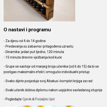
O nastavi i programu
- Za djecu od 4 do 14 godina
- Predavanja su zabavna i prilagođena uzrastu
- Dinamika: jedan put tjedno, 120 minuta
- 15 minuta dnevno vježbanja kod kuće
- Grupe se sastoje od manjeg broja učenika (od 6 do 15) da bi se
postigao maksimalni efekt i omogućio individualni pristup
- Svako dijete posjeduje svoj Abakus i komplet knjiga za rad
- Svaki učenik dobiva diplomu nakon uspješno savladanog stupnja
- Pogledajte
Cjenik
ili
Pošaljite Upit