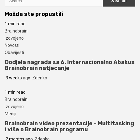
for:
Možda ste propustili
1 min read
Brainobrain
Izdvojeno
Novosti
Obavijesti
Dodjela nagrada za 6. Internacionalno Abakus
Brainobrain natjecanje
3 weeks ago
Zdenko
1 min read
Brainobrain
Izdvojeno
Mediji
Brainobrain video prezentacije - Multitasking
i više o Brainobrain programu
2 months ago
Zdenko