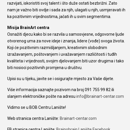
razvijati, iskoristiti svoj talent i što duže ostati bezbrižni. Zato
nam je važno biti ovdje i sada za njih, ulagati u njih, usmjeravati ih
ka pozitivnim vrijednostima, jačati ih u svim segmentima.
Misija BrainArt centra
Osnažiti djecu kako bi se razvila u samosvjesne, odgovorne ljude
otvorenog uma za nove ideje i znanja, lidere (vođe) svoga života.
Koji će pozitivnim razmišljanjem, kreativnim slobodnim
izražavanjem, poštovanjem i uvažavanjem različitosti i tuđih
kvaliteta i vrijednosti, svojim djelovanjem biti uzor drugima i tako
biti nosioci pozitivnih promjena u društvu.
Upisi su u tijeku, javite se i osigurajte mjesto za Vaše dijete.
Više informacija saznajte pozivom na broj 091 755 99 82 ili
slanjem elektroničke pošte na adresu
info@brainart-centar.com
Vidimo se u BOB Centru Lanište!
Web stranica centra Lanište:
Brainart-centar.com
FB stranica centra Lanište:
Brainobrain Lanište Facebook