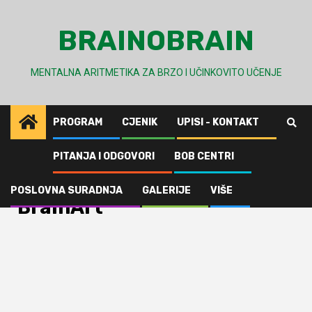
Skip
to
BRAINOBRAIN
content
MENTALNA ARITMETIKA ZA BRZO I UČINKOVITO UČENJE
PROGRAM
CJENIK
UPISI - KONTAKT
PITANJA I ODGOVORI
BOB CENTRI
Home
Brainobrain Centar Lanište - BrainArt
Brainobrain Centar Lanište -
POSLOVNA SURADNJA
GALERIJE
VIŠE
BrainArt