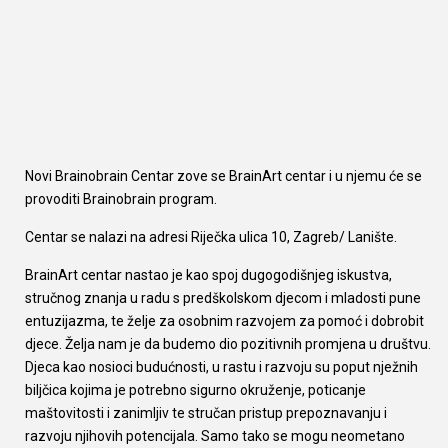
Novi Brainobrain Centar zove se BrainArt centar i u njemu će se
provoditi Brainobrain program.
Centar se nalazi na adresi Riječka ulica 10, Zagreb/ Lanište.
BrainArt centar nastao je kao spoj dugogodišnjeg iskustva,
stručnog znanja u radu s predškolskom djecom i mladosti pune
entuzijazma, te želje za osobnim razvojem za pomoć i dobrobit
djece. Želja nam je da budemo dio pozitivnih promjena u društvu.
Djeca kao nosioci budućnosti, u rastu i razvoju su poput nježnih
biljčica kojima je potrebno sigurno okruženje, poticanje
maštovitosti i zanimljiv te stručan pristup prepoznavanju i
razvoju njihovih potencijala. Samo tako se mogu neometano