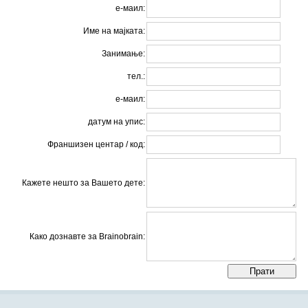
е-маил:
Име на мајката:
Занимање:
тел.:
е-маил:
датум на упис:
Франшизен центар / код:
Кажете нешто за Вашето дете:
Како дознавте за Brainobrain: